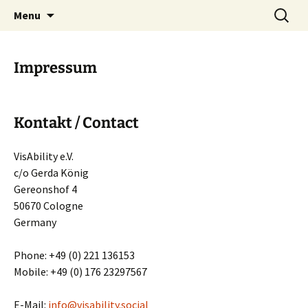
Art – Education – Social Change
Skip
Search
VisAbility
Menu
to
for:
content
Impressum
Kontakt
/
Contact
VisAbility e.V.
c/o Gerda König
Gereonshof 4
50670 Cologne
Germany
Phone: +49 (0) 221 136153
Mobile: +49 (0) 176 23297567
E-Mail:
info@visability.social